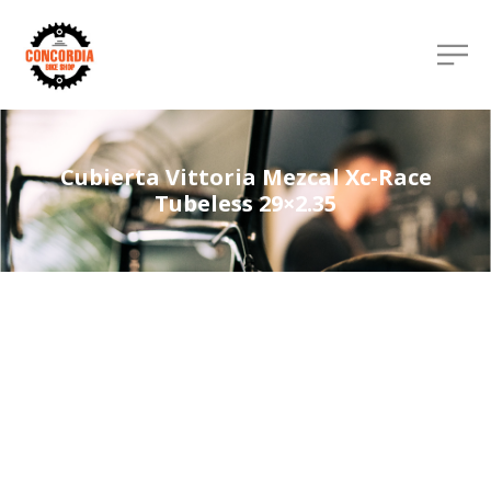
Cubierta Vittoria Mezcal Xc-Race
Tubeless 29×2.35